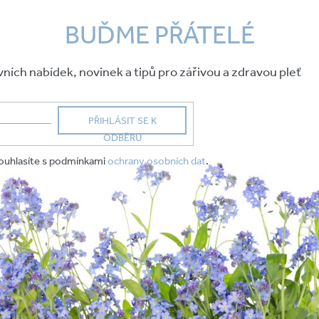
BUĎME PŘÁTELÉ
vních nabídek, novinek a tipů pro zářivou a zdravou pleť
PŘIHLÁSIT SE K
ODBĚRU
souhlasíte s podmínkami
ochrany osobních dat
.