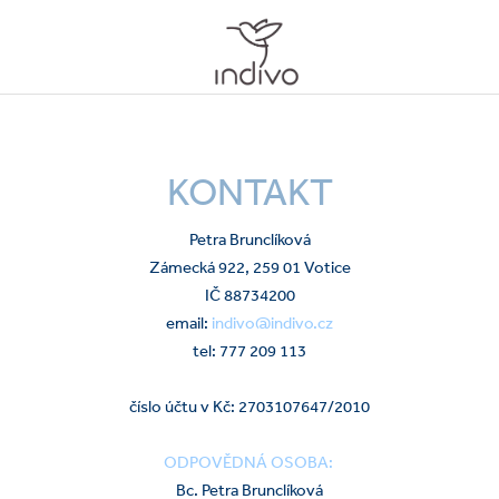
KONTAKT
Petra Brunclíková
Zámecká 922, 259 01 Votice
IČ 88734200
email:
indivo@indivo.cz
tel: 777 209 113
číslo účtu v Kč: 2703107647/2010
ODPOVĚDNÁ OSOBA:
Bc. Petra Brunclíková