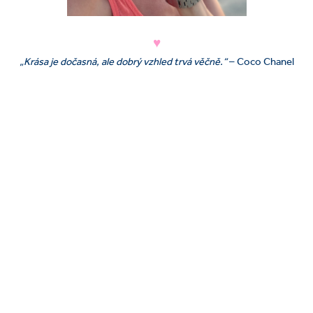
♥
„Krása je dočasná, ale dobrý vzhled trvá věčně.“
– Coco Chanel