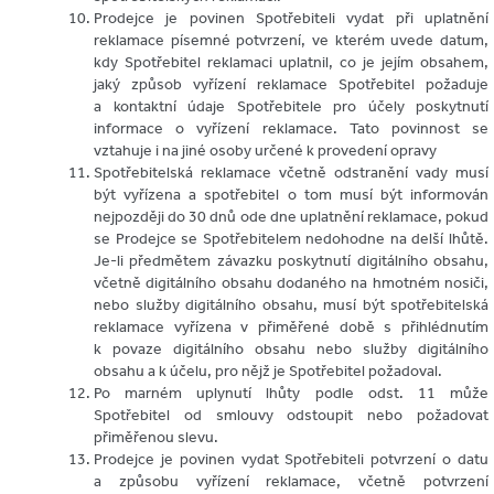
Prodejce je povinen Spotřebiteli vydat při uplatnění
reklamace písemné potvrzení, ve kterém uvede datum,
kdy Spotřebitel reklamaci uplatnil, co je jejím obsahem,
jaký způsob vyřízení reklamace Spotřebitel požaduje
a kontaktní údaje Spotřebitele pro účely poskytnutí
informace o vyřízení reklamace. Tato povinnost se
vztahuje i na jiné osoby určené k provedení opravy
Spotřebitelská reklamace včetně odstranění vady musí
být vyřízena a spotřebitel o tom musí být informován
nejpozději do 30 dnů ode dne uplatnění reklamace, pokud
se Prodejce se Spotřebitelem nedohodne na delší lhůtě.
Je-li předmětem závazku poskytnutí digitálního obsahu,
včetně digitálního obsahu dodaného na hmotném nosiči,
nebo služby digitálního obsahu, musí být spotřebitelská
reklamace vyřízena v přiměřené době s přihlédnutím
k povaze digitálního obsahu nebo služby digitálního
obsahu a k účelu, pro nějž je Spotřebitel požadoval.
Po marném uplynutí lhůty podle odst. 11 může
Spotřebitel od smlouvy odstoupit nebo požadovat
přiměřenou slevu.
Prodejce je povinen vydat Spotřebiteli potvrzení o datu
a způsobu vyřízení reklamace, včetně potvrzení