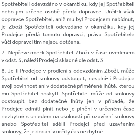
Spotřebiteli odevzdáno v okamžiku, kdy jej Spotřebiteli
nebo jím určené osobě předá dopravce. Určil-li však
dopravce Spotřebitel, aniž mu byl Prodejcem nabídnut,
je Zboží Spotřebiteli odevzdáno v okamžiku, kdy jej
Prodejce předá tomuto dopravci; práva Spotřebitele
vůči dopravci tím nejsou dotčena.
7. Nepřevezme-li Spotřebitel Zboží v čase uvedeném
v odst. 5, náleží Prodejci skladné dle odst. 3
8. Je-li Prodejce v prodlení s odevzdáním Zboží, může
Spotřebitel od smlouvy odstoupit, nesplní-li Prodejce
svoji povinnost ani v dodatečné přiměřené lhůtě, kterou
mu Spotřebitel poskytl. Spotřebitel může od smlouvy
odstoupit bez dodatečné lhůty jen v případě, že
Prodejce odmítl plnit nebo je plnění v určeném čase
nezbytné s ohledem na okolnosti při uzavření smlouvy
anebo Spotřebitel sdělil Prodejci před uzavřením
smlouvy, že je dodání v určitý čas nezbytné.