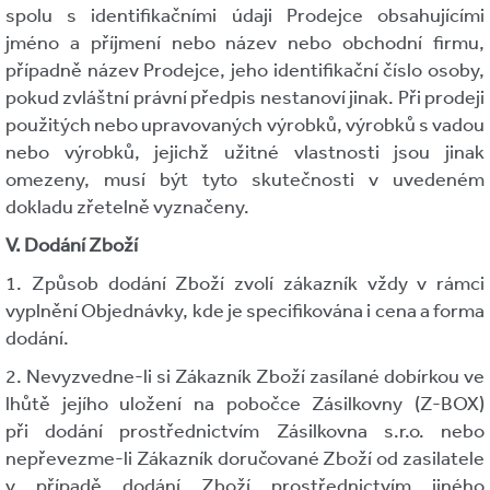
spolu s identifikačními údaji Prodejce obsahujícími
jméno a příjmení nebo název nebo obchodní firmu,
případně název Prodejce, jeho identifikační číslo osoby,
pokud zvláštní právní předpis nestanoví jinak. Při prodeji
použitých nebo upravovaných výrobků, výrobků s vadou
nebo výrobků, jejichž užitné vlastnosti jsou jinak
omezeny, musí být tyto skutečnosti v uvedeném
dokladu zřetelně vyznačeny.
V. Dodání Zboží
1. Způsob dodání Zboží zvolí zákazník vždy v rámci
vyplnění Objednávky, kde je specifikována i cena a forma
dodání.
2. Nevyzvedne-li si Zákazník Zboží zasílané dobírkou ve
lhůtě jejího uložení na pobočce Zásilkovny (Z-BOX)
při dodání prostřednictvím Zásilkovna s.r.o. nebo
nepřevezme-li Zákazník doručované Zboží od zasilatele
v případě dodání Zboží prostřednictvím jiného