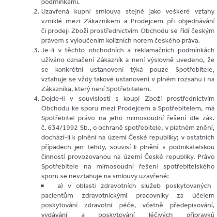
podmínkami.
Uzavřená kupní smlouva stejně jako veškeré vztahy
vzniklé mezi Zákazníkem a Prodejcem při objednávání
či prodeji Zboží prostřednictvím Obchodu se řídí českým
právem s vyloučením kolizních norem českého práva.
Je-li v těchto obchodních a reklamačních podmínkách
užíváno označení Zákazník a není výslovně uvedeno, že
se konkrétní ustanovení týká pouze Spotřebitele,
vztahuje se vždy takové ustanovení v plném rozsahu i na
Zákazníka, který není Spotřebitelem.
Dojde-li v souvislosti s koupí Zboží prostřednictvím
Obchodu ke sporu mezi Prodejcem a Spotřebitelem, má
Spotřebitel právo na jeho mimosoudní řešení dle zák.
č. 634/1992 Sb., o ochraně spotřebitele, v platném znění,
dochází-li k plnění na území České republiky; v ostatních
případech jen tehdy, souvisí-li plnění s podnikatelskou
činností provozovanou na území České republiky. Právo
Spotřebitele na mimosoudní řešení spotřebitelského
sporu se nevztahuje na smlouvy uzavřené:
a) v oblasti zdravotních služeb poskytovaných
pacientům zdravotnickými pracovníky za účelem
poskytování zdravotní péče, včetně předepisování,
vydávání a poskytování léčivých přípravků