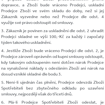
dopravce, a Zboží bude vráceno Prodejci, uskladní
Prodejce Zboží ve svém skladu do doby, než si jej
Zákazník vyzvedne nebo než Prodejce dle odst. 4
využije své právo odstoupit od smlouvy.
3. Zákazník je povinen za uskladnění dle odst. 2 uhradit
Prodejci skladné ve výši 100,-Kč za každý i započatý
týden takového uskladnění.
4. Jestliže Zboží bude vráceno Prodejci dle odst. 2, je
Prodejce zároveň oprávněn od kupní smlouvy odstoupit,
kdy takovým odstoupením není dotčen nárok Prodejce
na vynaložené náklady s odesláním Zboží ani nárok na
dosud vzniklé skladné dle bodu 3.
5. Není-li ujednán čas plnění, Prodejce odevzdá Zboží
Spotřebiteli bez zbytečného odkladu po uzavření
smlouvy, nejpozději však do třiceti dnů.
6. Má-li Prodejce Spotřebiteli Zboží odeslat, je