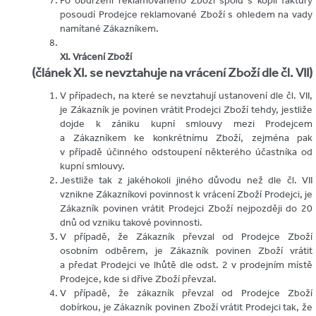
Po obdržení reklamovaného Zboží spolu s kopií faktury
posoudí Prodejce reklamované Zboží s ohledem na vady
namítané Zákazníkem.
XI. Vrácení Zboží
(článek XI. se nevztahuje na vrácení Zboží dle čl. VII)
V případech, na které se nevztahují ustanovení dle čl. VII,
je Zákazník je povinen vrátit Prodejci Zboží tehdy, jestliže
dojde k zániku kupní smlouvy mezi Prodejcem
a Zákazníkem ke konkrétnímu Zboží, zejména pak
v případě účinného odstoupení některého účastníka od
kupní smlouvy.
Jestliže tak z jakéhokoli jiného důvodu než dle čl. VII
vznikne Zákazníkovi povinnost k vrácení Zboží Prodejci, je
Zákazník povinen vrátit Prodejci Zboží nejpozději do 20
dnů od vzniku takové povinnosti.
V případě, že Zákazník převzal od Prodejce Zboží
osobním odběrem, je Zákazník povinen Zboží vrátit
a předat Prodejci ve lhůtě dle odst. 2 v prodejním místě
Prodejce, kde si dříve Zboží převzal.
V případě, že zákazník převzal od Prodejce Zboží
dobírkou, je Zákazník povinen Zboží vrátit Prodejci tak, že