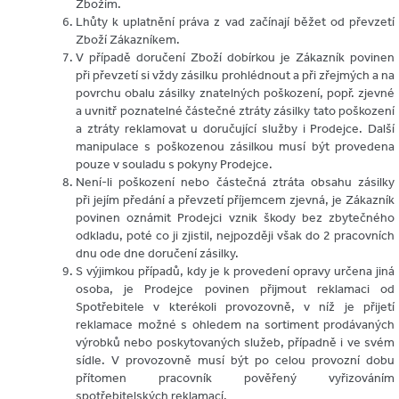
Zbožím.
Lhůty k uplatnění práva z vad začínají běžet od převzetí
Zboží Zákazníkem.
V případě doručení Zboží dobírkou je Zákazník povinen
při převzetí si vždy zásilku prohlédnout a při zřejmých a na
povrchu obalu zásilky znatelných poškození, popř. zjevné
a uvnitř poznatelné částečné ztráty zásilky tato poškození
a ztráty reklamovat u doručující služby i Prodejce. Další
manipulace s poškozenou zásilkou musí být provedena
pouze v souladu s pokyny Prodejce.
Není-li poškození nebo částečná ztráta obsahu zásilky
při jejím předání a převzetí příjemcem zjevná, je Zákazník
povinen oznámit Prodejci vznik škody bez zbytečného
odkladu, poté co ji zjistil, nejpozději však do 2 pracovních
dnu ode dne doručení zásilky.
S výjimkou případů, kdy je k provedení opravy určena jiná
osoba, je Prodejce povinen přijmout reklamaci od
Spotřebitele v kterékoli provozovně, v níž je přijetí
reklamace možné s ohledem na sortiment prodávaných
výrobků nebo poskytovaných služeb, případně i ve svém
sídle. V provozovně musí být po celou provozní dobu
přítomen pracovník pověřený vyřizováním
spotřebitelských reklamací.