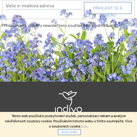
PŘIHLÁSIT SE K
ODBĚRU
Přihlášením k odběru newsletteru souhlasíte s podmínkami
ochrany
osobních dat
.
Tento web používá k poskytování služeb, personalizaci reklam a analýze
návštěvnosti soubory cookie. Používáním tohoto webu s tímto souhlasíte. Více
PRODUKTY
O NÁS
MAGAZÍN
FAQ
OBCHODNÍ
o souborech cookie
zde
.
PODMÍNKY
OCHRANA OSOBNÍCH DAT
KONTAKT
ROZUMÍM