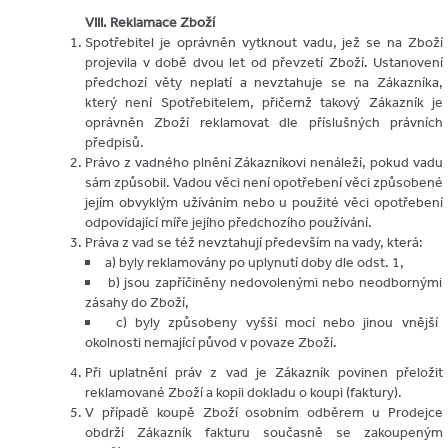
VIII. Reklamace Zboží
Spotřebitel je oprávněn vytknout vadu, jež se na Zboží
projevila v době dvou let od převzetí Zboží. Ustanovení
předchozí věty neplatí a nevztahuje se na Zákazníka,
který není Spotřebitelem, přičemž takový Zákazník je
oprávněn Zboží reklamovat dle příslušných právních
předpisů.
Právo z vadného plnění Zákazníkovi nenáleží, pokud vadu
sám způsobil. Vadou věci není opotřebení věci způsobené
jejím obvyklým užíváním nebo u použité věci opotřebení
odpovídající míře jejího předchozího používání.
Práva z vad se též nevztahují především na vady, která:
a) byly reklamovány po uplynutí doby dle odst. 1,
b) jsou zapříčiněny nedovolenými nebo neodbornými
zásahy do Zboží,
c) byly způsobeny vyšší mocí nebo jinou vnější
okolnosti nemající původ v povaze Zboží.
Při uplatnění práv z vad je Zákazník povinen přeložit
reklamované Zboží a kopii dokladu o koupi (faktury).
V případě koupě Zboží osobním odběrem u Prodejce
obdrží Zákazník fakturu současně se zakoupeným