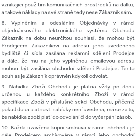
vznikající použitím komunikačních prostředků na dálku,
a takové náklady na své straně tedy nese Zákazník sám.
8. Vyplněním a odesláním Objednávky v rámci
objednávkového elektronického systému Obchodu
Zákazník na dobu neurčitou souhlasí, že mohou být
Prodejcem Zákazníkovi na adresu jeho uvedeného
bydliště či sídla zasílána reklamní sdělení Prodejce
a dále, že mu na jeho vyplněnou emailovou adresu
mohou být zasílána obchodní sdělení Prodejce. Tento
souhlas je Zákazník oprávněn kdykoli odvolat.
9. Nabídka Zboží Obchodu je platná vždy po dobu
určenou u každého konkrétního Zboží v rámci
specifikace Zboží v příslušné sekci Obchodu, přičemž
pokud doba platnosti nabídky není uvedena, má se za to,
že nabídka zboží platí do odvolání či do vyčerpání zásob.
10. Každá uzavřená kupní smlouva v rámci obchodu je
dále Prodejcem archivována v rámci jeho obchodní