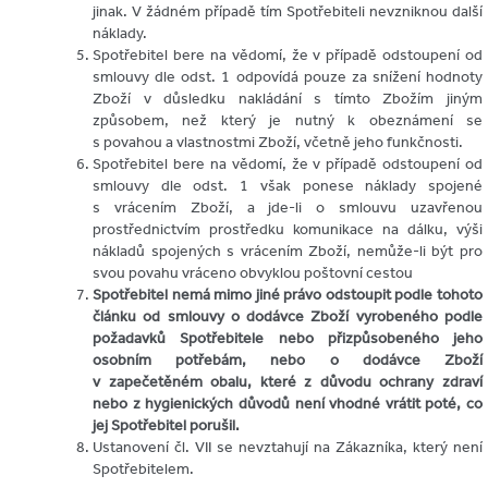
jinak. V žádném případě tím Spotřebiteli nevzniknou další
náklady.
Spotřebitel bere na vědomí, že v případě odstoupení od
smlouvy dle odst. 1 odpovídá pouze za snížení hodnoty
Zboží v důsledku nakládání s tímto Zbožím jiným
způsobem, než který je nutný k obeznámení se
s povahou a vlastnostmi Zboží, včetně jeho funkčnosti.
Spotřebitel bere na vědomí, že v případě odstoupení od
smlouvy dle odst. 1 však ponese náklady spojené
s vrácením Zboží, a jde-li o smlouvu uzavřenou
prostřednictvím prostředku komunikace na dálku, výši
nákladů spojených s vrácením Zboží, nemůže-li být pro
svou povahu vráceno obvyklou poštovní cestou
Spotřebitel nemá mimo jiné právo odstoupit podle tohoto
článku od smlouvy o dodávce Zboží vyrobeného podle
požadavků Spotřebitele nebo přizpůsobeného jeho
osobním potřebám, nebo o dodávce Zboží
v zapečetěném obalu, které z důvodu ochrany zdraví
nebo z hygienických důvodů není vhodné vrátit poté, co
jej Spotřebitel porušil.
Ustanovení čl. VII se nevztahují na Zákazníka, který není
Spotřebitelem.