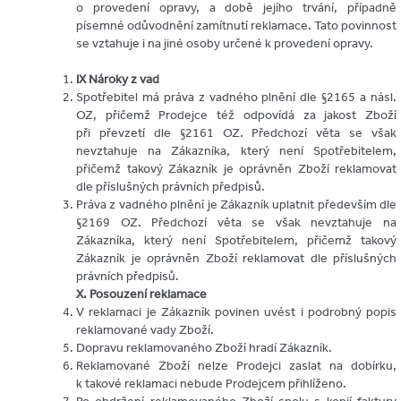
o provedení opravy, a době jejího trvání, případně
písemné odůvodnění zamítnutí reklamace. Tato povinnost
se vztahuje i na jiné osoby určené k provedení opravy.
IX Nároky z vad
Spotřebitel má práva z vadného plnění dle §2165 a násl.
OZ, přičemž Prodejce též odpovídá za jakost Zboží
při převzetí dle §2161 OZ. Předchozí věta se však
nevztahuje na Zákazníka, který není Spotřebitelem,
přičemž takový Zákazník je oprávněn Zboží reklamovat
dle příslušných právních předpisů.
Práva z vadného plnění je Zákazník uplatnit především dle
§2169 OZ. Předchozí věta se však nevztahuje na
Zákazníka, který není Spotřebitelem, přičemž takový
Zákazník je oprávněn Zboží reklamovat dle příslušných
právních předpisů.
X. Posouzení reklamace
V reklamaci je Zákazník povinen uvést i podrobný popis
reklamované vady Zboží.
Dopravu reklamovaného Zboží hradí Zákazník.
Reklamované Zboží nelze Prodejci zaslat na dobírku,
k takové reklamaci nebude Prodejcem přihlíženo.