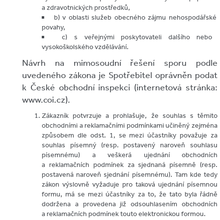
a zdravotnických prostředků,
b) v oblasti služeb obecného zájmu nehospodářské
povahy,
c) s veřejnými poskytovateli dalšího nebo
vysokoškolského vzdělávání.
Návrh na mimosoudní řešení sporu podle
uvedeného zákona je Spotřebitel oprávněn podat
k České obchodní inspekci (internetová stránka:
www.coi.cz).
Zákazník potvrzuje a prohlašuje, že souhlas s těmito
obchodními a reklamačními podmínkami učiněný zejména
způsobem dle odst. 1, se mezi účastníky považuje za
souhlas písemný (resp. postavený naroveň souhlasu
písemnému) a veškerá ujednání obchodních
a reklamačních podmínek za sjednaná písemně (resp.
postavená naroveň sjednání písemnému). Tam kde tedy
zákon výslovně vyžaduje pro taková ujednání písemnou
formu, má se mezi účastníky za to, že tato byla řádně
dodržena a provedena již odsouhlasením obchodních
a reklamačních podmínek touto elektronickou formou.