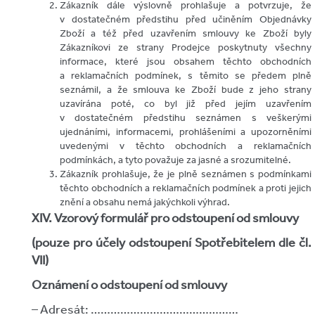
Zákazník dále výslovně prohlašuje a potvrzuje, že
v dostatečném předstihu před učiněním Objednávky
Zboží a též před uzavřením smlouvy ke Zboží byly
Zákazníkovi ze strany Prodejce poskytnuty všechny
informace, které jsou obsahem těchto obchodních
a reklamačních podmínek, s těmito se předem plně
seznámil, a že smlouva ke Zboží bude z jeho strany
uzavírána poté, co byl již před jejím uzavřením
v dostatečném předstihu seznámen s veškerými
ujednáními, informacemi, prohlášeními a upozorněními
uvedenými v těchto obchodních a reklamačních
podmínkách, a tyto považuje za jasné a srozumitelné.
Zákazník prohlašuje, že je plně seznámen s podmínkami
těchto obchodních a reklamačních podmínek a proti jejich
znění a obsahu nemá jakýchkoli výhrad.
XIV.
Vzorový formulář pro odstoupení od smlouvy
(pouze pro účely odstoupení Spotřebitelem dle čl.
VII)
Oznámení o odstoupení od smlouvy
– Adresát: ………………………………………