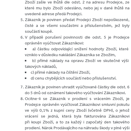
Zboží zašle ve lhůtě dle odst. 2 na adresu Prodejce, ze
které mu bylo Zboží odesláno, nebo jej v dané lhůtě na
uvedené adrese předá Prodejci.
Zákazník je povinen předat Prodejci Zboží nepoškozené,
čisté a se všemi součástmi a příslušenstvím, jež byly
součástí koupě.
V případě porušení povinnosti dle odst. 5 je Prodejce
oprávněn vyúčtovat Zákazníkovi:
a) částku odpovídající snížení hodnoty Zboží, které
vzniklo v důsledku nakládání Zákazníka se Zbožím,
b) přímé náklady na opravu Zboží ve skutečné výši
takových nákladů,
c) přímé náklady na čištění Zboží,
d) cenu chybějících součástí nebo příslušenství.
Zákazník je povinen uhradit vyúčtované částky dle odst. 6
do 5 dnů od oznámení takového vyúčtování Zákazníkovi.
Ocitne-li se Zákazník v prodlení s vrácením Zboží, je
Prodejce oprávněn vyúčtovat Zákazníkovi smluvní pokutu
ve výši 0,1% z kupní ceny Zboží (včetně DPH), o jehož
vrácení se jedná, která byla fakturována Zákazníkovi
při koupi Zboží, a to za každý i započatý den takového
prodlení. Nárok Prodávajícího na náhradu škody v plné výši