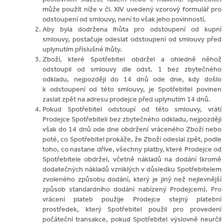
může použít níže v čl. XIV uvedený vzorový formulář pro
odstoupení od smlouvy, není to však jeho povinností.
Aby byla dodržena lhůta pro odstoupení od kupní
smlouvy, postačuje odeslat odstoupení od smlouvy před
uplynutím příslušné lhůty.
Zboží, které Spotřebitel obdržel a ohledně něhož
odstoupil od smlouvy dle odst. 1 bez zbytečného
odkladu, nejpozději do 14 dnů ode dne, kdy došlo
k odstoupení od této smlouvy, je Spotřebitel povinen
zaslat zpět na adresu prodejce před uplynutím 14 dnů.
Pokud Spotřebitel odstoupí od této smlouvy, vrátí
Prodejce Spotřebiteli bez zbytečného odkladu, nejpozději
však do 14 dnů ode dne obdržení vráceného Zboží nebo
poté, co Spotřebitel prokáže, že Zboží odeslal zpět, podle
toho, co nastane dříve, všechny platby, které Prodejce od
Spotřebitele obdržel, včetně nákladů na dodání (kromě
dodatečných nákladů vzniklých v důsledku Spotřebitelem
zvoleného způsobu dodání, který je jiný než nejlevnější
způsob standardního dodání nabízený Prodejcem). Pro
vrácení plateb použije Prodejce stejný platební
prostředek, který Spotřebitel použil pro provedení
počáteční transakce, pokud Spotřebitel výslovně neurčil