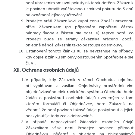
není uhrazením smluvní pokuty nikterak dotčen. Zákazník
je povinen uhradit vyúčtovanou smluvní pokutu do 5 dnů
od oznámení jejího vyúčtování.
Prodejce vrátí Zákazníkovi kupní cenu Zboží uhrazenou
dříve Zákazníkem (po případném započtení částek
náhrady škody a částek dle odst. 6) teprve poté, co
Prodejci bude ze strany Zákazníka vráceno Zboží,
ohledně něhož Zákazník takto odstoupil od smlouvy.
Ustanovení tohoto článku XI. se nevztahuje na případy,
kdy dojde k zániku smlouvy odstoupením Spotřebitele dle
čl. VII.
XII. Ochrana osobních údajů
V případě, kdy Zákazník v rámci Obchodu, zejména
při vyplňování a zasílání Objednávky prostřednictvím
objednávkového elektronického systému Obchodu, bude
žádán o poskytnutí osobních údajů uvedených v tom
kterém formuláři či Objednávce, bere Zákazník na
vědomí, že není povinen takové údaje poskytnout a jejich
poskytnutí je tedy zcela dobrovolné.
V případě neposkytnutí žádaných osobních údajů
Zákazníkem však není Prodejce povinen přijmout
Objednávku, přičemž s ohledem na objednávkový