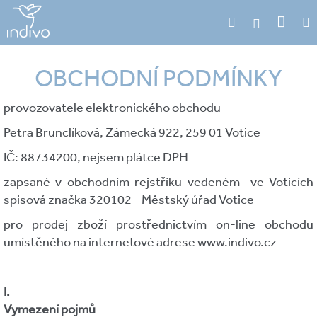
Přejít
Náku
Hledat
M
na
Přihlášení
obsah
koší
OBCHODNÍ PODMÍNKY
provozovatele elektronického obchodu
Petra Brunclíková, Zámecká 922, 259 01 Votice
IČ: 88734200, nejsem plátce DPH
zapsané v obchodním rejstříku vedeném ve Voticích
spisová značka 320102 - Městský úřad Votice
pro prodej zboží prostřednictvím on-line obchodu
umístěného na internetové adrese www.indivo.cz
I.
Vymezení pojmů