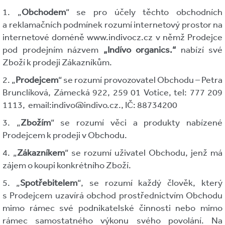
1. „
Obchodem
“ se pro účely těchto obchodních
a reklamačních podmínek rozumí internetový prostor na
internetové doméně www.indivocz.cz v němž Prodejce
pod prodejním názvem
„Indívo organics.“
nabízí své
Zboží k prodeji Zákazníkům.
2. „
Prodejcem
“ se rozumí provozovatel Obchodu – Petra
Brunclíková, Zámecká 922, 259 01 Votice, tel: 777 209
1113, email:indivo@indivo.cz., IČ: 88734200
3. „
Zbožím
“ se rozumí věci a produkty nabízené
Prodejcem k prodeji v Obchodu.
4. „
Zákazníkem
“ se rozumí uživatel Obchodu, jenž má
zájem o koupi konkrétního Zboží.
5. „
Spotřebitelem
“, se rozumí každý člověk, který
s Prodejcem uzavírá obchod prostřednictvím Obchodu
mimo rámec své podnikatelské činnosti nebo mimo
rámec samostatného výkonu svého povolání. Na