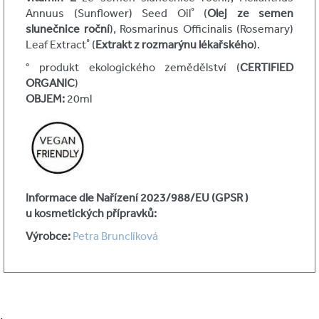
Annuus (Sunflower) Seed Oil˚ (
Olej ze semen
slunečnice roční
), Rosmarinus Officinalis (Rosemary)
Leaf Extract˚ (
Extrakt z rozmarýnu lékařského
).
° produkt ekologického zemědělství (
CERTIFIED
ORGANIC
)
OBJEM:
20ml
Informace dle Nařízení 2023/988/EU (GPSR )
u kosmetických přípravků:
Výrobce:
Petra Brunclíková