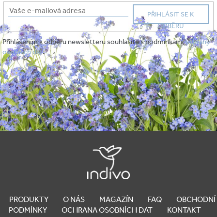
PŘIHLÁSIT SE K
ODBĚRU
Přihlášením k odběru newsletteru souhlasíte s podmínkami
ochrany
osobních dat
.
PRODUKTY
O NÁS
MAGAZÍN
FAQ
OBCHODNÍ
PODMÍNKY
OCHRANA OSOBNÍCH DAT
KONTAKT