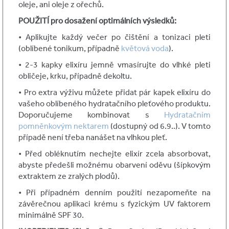
oleje, ani oleje z ořechů.
POUŽITÍ pro dosažení optimálních výsledků:
• Aplikujte každý večer po čištění a tonizaci pleti
(oblíbené tonikum, případně
květová voda
).
• 2-3 kapky elixíru jemně vmasírujte do vlhké pleti
obličeje, krku, případně dekoltu.
• Pro extra výživu můžete přidat pár kapek elixíru do
vašeho oblíbeného hydratačního pleťového produktu.
Doporučujeme kombinovat s
Hydratačním
pomněnkovým nektarem
(dostupný od 6.9..). V tomto
případě není třeba nanášet na vlhkou pleť.
• Před obléknutím nechejte elixír zcela absorbovat,
abyste předešli možnému obarvení oděvu (šípkovým
extraktem ze zralých plodů).
• Při případném denním použití nezapomeňte na
závěrečnou aplikaci krému s fyzickým UV faktorem
minimálně SPF 30.