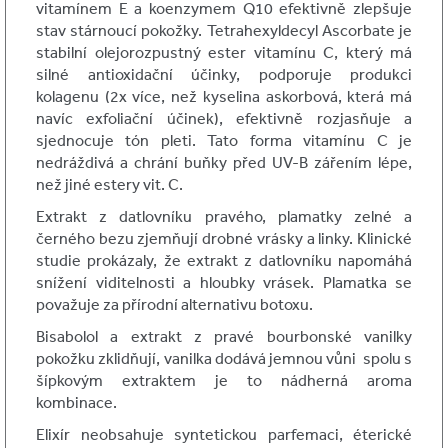
vitamínem E a koenzymem Q10 efektivně zlepšuje
stav stárnoucí pokožky. Tetrahexyldecyl Ascorbate je
stabilní olejorozpustný ester vitamínu C, který má
silné antioxidační účinky, podporuje produkci
kolagenu (2x více, než kyselina askorbová, která má
navíc exfoliační účinek), efektivně rozjasňuje a
sjednocuje tón pleti. Tato forma vitamínu C je
nedráždivá a chrání buňky před UV-B zářením lépe,
než jiné estery vit. C.
Extrakt z datlovníku pravého, plamatky zelné a
černého bezu zjemňují drobné vrásky a linky. Klinické
studie prokázaly, že extrakt z datlovníku napomáhá
snížení viditelnosti a hloubky vrásek. Plamatka se
považuje za přírodní alternativu botoxu.
Bisabolol a extrakt z pravé bourbonské vanilky
pokožku zklidňují, vanilka dodává jemnou vůni spolu s
šípkovým extraktem je to nádherná aroma
kombinace.
Elixír neobsahuje syntetickou parfemaci, éterické