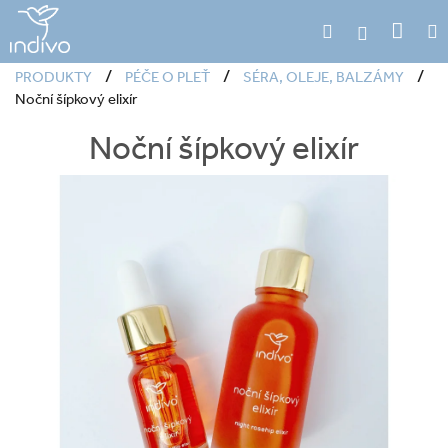
Přejít
Náku
Hledat
M
na
Přihlášení
obsah
koší
/
/
/
PRODUKTY
PÉČE O PLEŤ
SÉRA, OLEJE, BALZÁMY
Noční šípkový elixír
Noční šípkový elixír