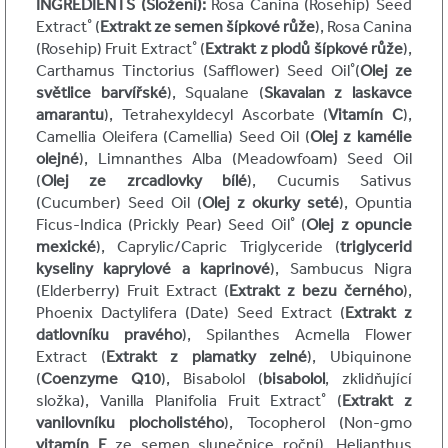
INGREDIENTS (Složení):
Rosa Canina (Rosehip) Seed
Extract˚ (
Extrakt ze semen šípkové růže
), Rosa Canina
(Rosehip) Fruit Extract˚ (
Extrakt z plodů šípkové růže
),
Carthamus Tinctorius (Safflower) Seed Oil˚(
Olej ze
světlice barvířské
), Squalane (
Skavalan z laskavce
amarantu
), Tetrahexyldecyl Ascorbate (
Vitamín C
),
Camellia Oleifera (Camellia) Seed Oil (
Olej z kamélie
olejné
), Limnanthes Alba (Meadowfoam) Seed Oil
(
Olej ze zrcadlovky bílé
), Cucumis Sativus
(Cucumber) Seed Oil (
Olej z okurky seté
), Opuntia
Ficus-Indica (Prickly Pear) Seed Oil˚ (
Olej z opuncie
mexické
), Caprylic/Capric Triglyceride (
triglycerid
kyseliny kaprylové a kaprinové
), Sambucus Nigra
(Elderberry) Fruit Extract (
Extrakt z bezu černého
),
Phoenix Dactylifera (Date) Seed Extract (
Extrakt z
datlovníku pravého
), Spilanthes Acmella Flower
Extract (
Extrakt z plamatky zelné
), Ubiquinone
(
Coenzyme Q10
), Bisabolol (
bisabolol
, zklidňující
složka), Vanilla Planifolia Fruit Extract˚ (
Extrakt z
vanilovníku plocholistého
), Tocopherol (Non-gmo
vitamín E
ze semen slunečnice roční), Helianthus