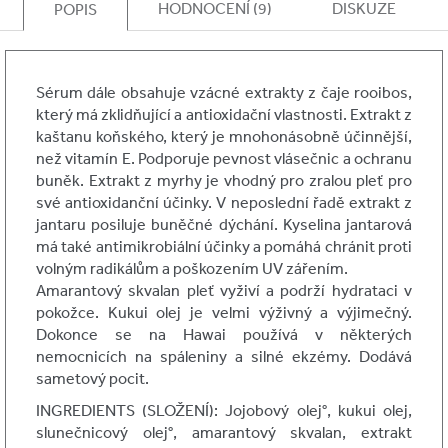
HODNOCENÍ (9)
DISKUZE
POPIS
Sérum dále obsahuje vzácné extrakty z čaje rooibos,
který má zklidňující a antioxidační vlastnosti. Extrakt z
kaštanu koňského, který je mnohonásobně účinnější,
než vitamín E. Podporuje pevnost vlásečnic a ochranu
buněk. Extrakt z myrhy je vhodný pro zralou pleť pro
své antioxidanční účinky. V neposlední řadě extrakt z
jantaru posiluje buněčné dýchání. Kyselina jantarová
má také antimikrobiální účinky a pomáhá chránit proti
volným radikálům a poškozením UV zářením.
Amarantový skvalan pleť vyživí a podrží hydrataci v
pokožce. Kukui olej je velmi výživný a výjimečný.
Dokonce se na Hawai používá v některých
nemocnicích na spáleniny a silné ekzémy. Dodává
sametový pocit.
INGREDIENTS (SLOŽENÍ): Jojobový olej°, kukui olej,
slunečnicový olej°, amarantový skvalan, extrakt