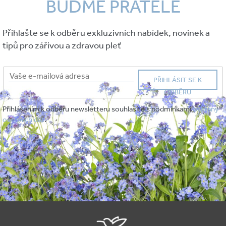
BUĎME PŘÁTELÉ
Přihlašte se k odběru exkluzivních nabídek, novinek a
tipů pro zářivou a zdravou pleť
PŘIHLÁSIT SE K
ODBĚRU
Přihlášením k odběru newsletteru souhlasíte s podmínkami
ochrany
osobních dat
.