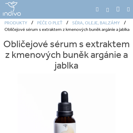
Přejít
Náku
Hledat
M
na
Přihlášení
obsah
koší
/
/
/
PRODUKTY
PÉČE O PLEŤ
SÉRA, OLEJE, BALZÁMY
Obličejové sérum s extraktem z kmenových buněk argánie a jablka
Obličejové sérum s extraktem
z kmenových buněk argánie a
jablka