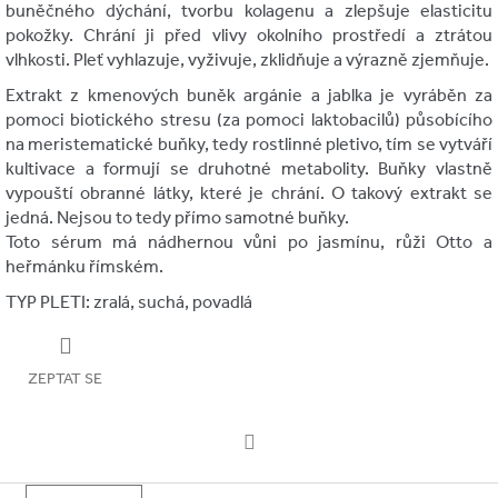
buněčného dýchání, tvorbu kolagenu a zlepšuje elasticitu
pokožky. Chrání ji před vlivy okolního prostředí a ztrátou
vlhkosti. Pleť vyhlazuje, vyživuje, zklidňuje a výrazně zjemňuje.
Extrakt z kmenových buněk argánie a jablka je vyráběn za
pomoci biotického stresu (za pomoci laktobacilů) působícího
na meristematické buňky, tedy rostlinné pletivo, tím se vytváří
kultivace a formují se druhotné metabolity. Buňky vlastně
vypouští obranné látky, které je chrání. O takový extrakt se
jedná. Nejsou to tedy přímo samotné buňky​.
Toto sérum má nádhernou vůni po jasmínu, růži Otto a
heřmánku římském.
TYP PLETI: zralá, suchá, povadlá
ZEPTAT SE
Facebook