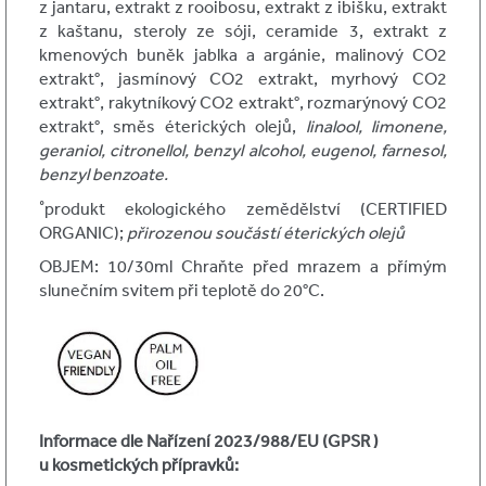
z jantaru, extrakt z rooibosu, extrakt z ibišku, extrakt
z kaštanu, steroly ze sóji, ceramide 3, extrakt z
kmenových buněk jablka a argánie, malinový CO2
extrakt°, jasmínový CO2 extrakt, myrhový CO2
extrakt°, rakytníkový CO2 extrakt°, rozmarýnový CO2
extrakt°, směs éterických olejů,
linalool, limonene,
geraniol, citronellol, benzyl alcohol, eugenol,
farnesol,
benzyl benzoate.
˚produkt ekologického zemědělství (CERTIFIED
ORGANIC);
přirozenou součástí éterických olejů
OBJEM: 10/30ml Chraňte před mrazem a přímým
slunečním svitem při teplotě do 20°C.
Informace dle Nařízení 2023/988/EU (GPSR )
u kosmetických přípravků: