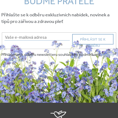
BUĎME PŘÁTELÉ
Přihlašte se k odběru exkluzivních nabídek, novinek a
tipů pro zářivou a zdravou pleť
PŘIHLÁSIT SE K
ODBĚRU
Přihlášením k odběru newsletteru souhlasíte s podmínkami
ochrany
osobních dat
.