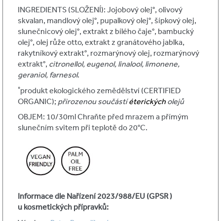
INGREDIENTS (SLOŽENÍ):
Jojobový olej°, olivový
skvalan, mandlový olej°, pupalkový olej°, šípkový olej,
slunečnicový olej°, extrakt z bílého čaje°, bambucký
olej°, olej růže otto, extrakt z granátového jablka,
rakytníkový extrakt°, rozmarýnový olej, rozmarýnový
extrakt°,
citronellol, eugenol, linalool, limonene,
geraniol, farnesol
.
˚produkt ekologického zemědělství (CERTIFIED
ORGANIC);
přirozenou součástí
éterických
olejů
OBJEM: 10/30ml Chraňte před mrazem a přímým
slunečním svitem při teplotě do 20°C.
Informace dle Nařízení 2023/988/EU (GPSR )
u kosmetických přípravků: