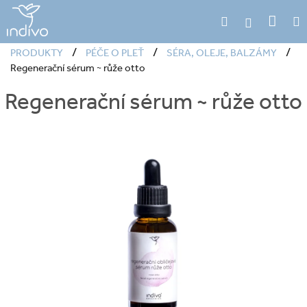
Přejít
Náku
Hledat
M
na
Přihlášení
obsah
koší
/
/
/
PRODUKTY
PÉČE O PLEŤ
SÉRA, OLEJE, BALZÁMY
Regenerační sérum ~ růže otto
Regenerační sérum ~ růže otto