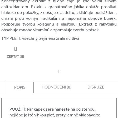
Koncentrovaný extrakt z bílého čaje je zde velmi silným
anitoxidantem. Extakt z granátového jablka dokáže pronikat
hluboko do pokožky, zlepšuje elasticitu, zklidňuje podráždění,
chrání proti volným radikálům a napomáhá obnově buněk.
Podporuje tvorbu kolagenu a elastinu. Extrakt z rakytníku
obsahuje mnoho vitamínů a zpomaluje tvorbu vrásek.
TYP PLETI: všechny, zejména zralá a citlivá
ZEPTAT SE
Facebook
HODNOCENÍ (8)
DISKUZE
POPIS
POUŽITÍ: Pár kapek séra naneste na očištěnou,
nejlépe ještě vlhkou pleť, prsty jemně vklepávejte.