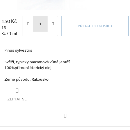
130 Kč
PŘIDAT DO KOŠÍKU
Měrná
13
cena:
Kč / 1 ml
Pinus sylvestris
Svěží, typicky balzámová vůně jehličí.
100%přírodní éterický olej
Země původu: Rakousko
ZEPTAT SE
Facebook