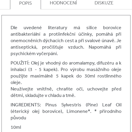
HODNOCENÍ
DISKUZE
POPIS
Dle uvedené literatury má silice borovice
antibakteriální a protiinfekční účinky, pomáhá při
onemocněních dýchacích cest a při svalové únavě. Je
antiseptická, pročišťuje vzduch. Napomáhá při
psychickém vyčerpání.
POUŽITÍ: Olej je vhodný do aromalampy, difuzéru a k
inhalaci (3 - 5 kapek). Pro výrobu masážního oleje
použijte maximálně 5 kapek do 30ml rostlinného
oleje.
Neužívejte vnitřně, chraňte oči, uchovejte před
dětmi, skladujte v chladu a tmě.
INGREDIENTS: Pinus Sylvestris (Pine) Leaf Oil
(éterický olej borovice), Limonene*. * přírodního
původu
10ml