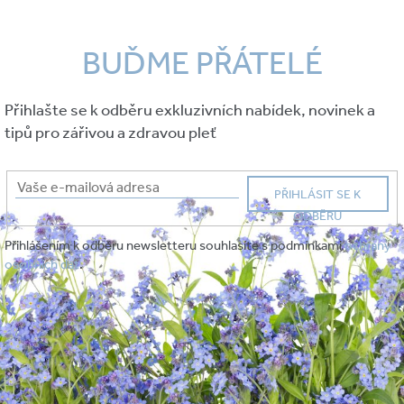
BUĎME PŘÁTELÉ
Přihlašte se k odběru exkluzivních nabídek, novinek a
tipů pro zářivou a zdravou pleť
PŘIHLÁSIT SE K
ODBĚRU
Přihlášením k odběru newsletteru souhlasíte s podmínkami
ochrany
osobních dat
.