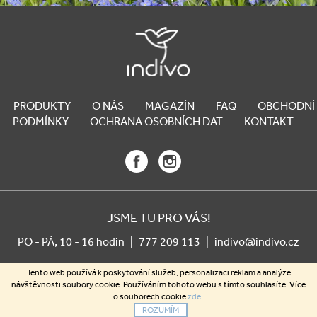
PRODUKTY
O NÁS
MAGAZÍN
FAQ
OBCHODNÍ
PODMÍNKY
OCHRANA OSOBNÍCH DAT
KONTAKT
JSME TU PRO VÁS!
PO - PÁ, 10 - 16 hodin
|
777 209 113
|
indivo@indivo.cz
Tento web používá k poskytování služeb, personalizaci reklam a analýze
Z
návštěvnosti soubory cookie. Používáním tohoto webu s tímto souhlasíte. Více
o souborech cookie
zde
.
Copyright 2026
Indívo
. Všechna práva vyhrazena.
Vytvořil Shoptet
á
ROZUMÍM
p