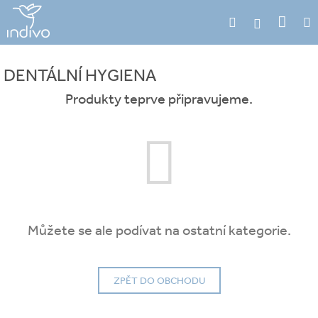
Přejít
Náku
Hledat
M
na
Přihlášení
obsah
koší
DENTÁLNÍ HYGIENA
Produkty teprve připravujeme.
Můžete se ale podívat na ostatní kategorie.
ZPĚT DO OBCHODU