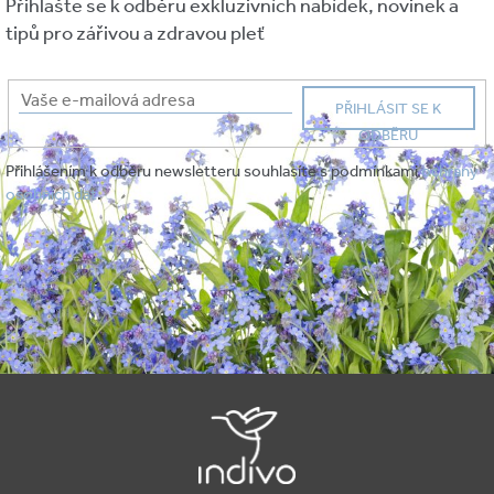
Přihlašte se k odběru exkluzivních nabídek, novinek a
tipů pro zářivou a zdravou pleť
PŘIHLÁSIT SE K
ODBĚRU
Přihlášením k odběru newsletteru souhlasíte s podmínkami
ochrany
osobních dat
.